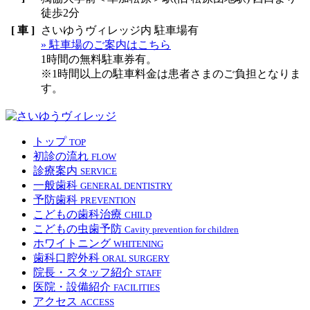
徒歩2分
[ 車 ]
さいゆうヴィレッジ内 駐車場有
» 駐車場のご案内はこちら
1時間の無料駐車券有。
※1時間以上の駐車料金は患者さまのご負担となりま
す。
トップ
TOP
初診の流れ
FLOW
診療案内
SERVICE
一般歯科
GENERAL DENTISTRY
予防歯科
PREVENTION
こどもの歯科治療
CHILD
こどもの虫歯予防
Cavity prevention for children
ホワイトニング
WHITENING
歯科口腔外科
ORAL SURGERY
院長・スタッフ紹介
STAFF
医院・設備紹介
FACILITIES
アクセス
ACCESS