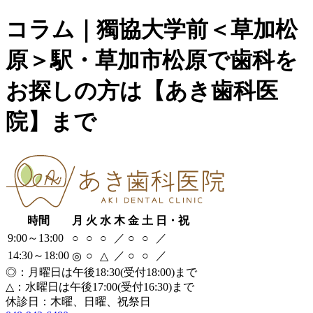
コラム｜獨協大学前＜草加松
原＞駅・草加市松原で歯科を
お探しの方は【あき歯科医
院】まで
時間
月
火
水
木
金
土
日・祝
9:00～13:00
○
○
○
／
○
○
／
14:30～18:00
○
／
○
○
／
◎
△
◎：月曜日は午後18:30(受付18:00)まで
△：水曜日は午後17:00(受付16:30)まで
休診日：木曜、日曜、祝祭日