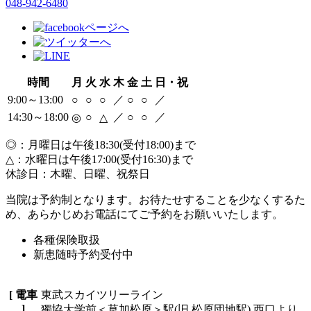
048-942-6480
時間
月
火
水
木
金
土
日・祝
9:00～13:00
○
○
○
／
○
○
／
14:30～18:00
○
／
○
○
／
◎
△
◎：月曜日は午後18:30(受付18:00)まで
△：水曜日は午後17:00(受付16:30)まで
休診日：木曜、日曜、祝祭日
当院は予約制となります。お待たせすることを少なくするた
め、あらかじめお電話にてご予約をお願いいたします。
各種保険取扱
新患随時予約受付中
[ 電車
東武スカイツリーライン
]
獨協大学前＜草加松原＞駅(旧 松原団地駅) 西口より