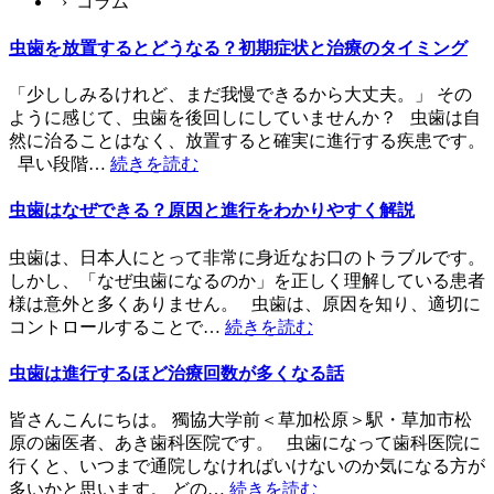
› コラム
虫歯を放置するとどうなる？初期症状と治療のタイミング
「少ししみるけれど、まだ我慢できるから大丈夫。」 その
ように感じて、虫歯を後回しにしていませんか？ 虫歯は自
然に治ることはなく、放置すると確実に進行する疾患です。
早い段階…
続きを読む
虫歯はなぜできる？原因と進行をわかりやすく解説
虫歯は、日本人にとって非常に身近なお口のトラブルです。
しかし、「なぜ虫歯になるのか」を正しく理解している患者
様は意外と多くありません。 虫歯は、原因を知り、適切に
コントロールすることで…
続きを読む
虫歯は進行するほど治療回数が多くなる話
皆さんこんにちは。 獨協大学前＜草加松原＞駅・草加市松
原の歯医者、あき歯科医院です。 虫歯になって歯科医院に
行くと、いつまで通院しなければいけないのか気になる方が
多いかと思います。 どの…
続きを読む